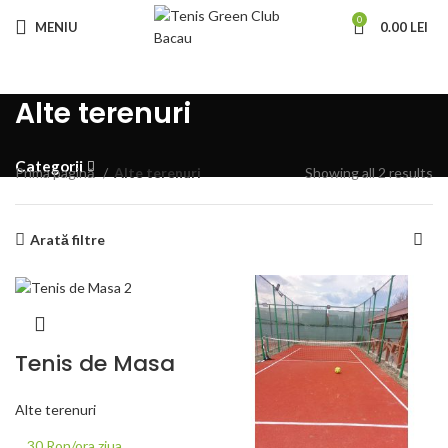
0
MENIU
0.00
LEI
Alte terenuri
Categorii
Prima pagină
Alte terenuri
Showing all 2 results
Arată filtre
Tenis de Masa
Alte terenuri
30 Ron/ora ziua